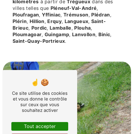
kilomètres
à partir de
Trégueux
dans des
villes telles que
Pléneuf-Val-André
,
Ploufragan
,
Yffiniac
,
Trémuson
,
Plédran
,
Plérin
,
Hillion
,
Erquy
,
Langueux
,
Saint-
Brieuc
,
Pordic
,
Lamballe
,
Plouha
,
Ploumagoar
,
Guingamp
,
Lanvollon
,
Binic
,
Saint-Quay-Portrieux
.
Ce site utilise des cookies
et vous donne le contrôle
sur ceux que vous
souhaitez activer
Tout accepter