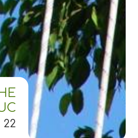
CHE
EUC
 22